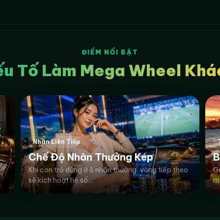
ĐIỂM NỔI BẬT
ếu Tố Làm Mega Wheel Khác
Nhân Liên Tiếp
Chế Độ Nhân Thưởng Kép
B
Khi con trỏ dừng ở ô nhân thưởng, vòng tiếp theo
Gó
sẽ kích hoạt hệ số...
mư