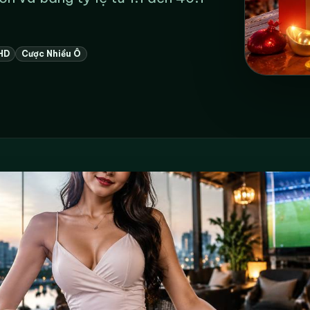
HD
Cược Nhiều Ô