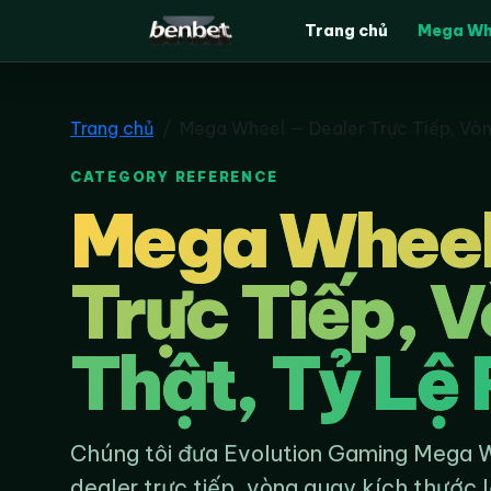
Trang chủ
Mega Wh
benbet
Trang chủ
Mega Wheel — Dealer Trực Tiếp, Vòn
CATEGORY REFERENCE
Mega Wheel
Trực Tiếp, 
Thật, Tỷ Lệ
Chúng tôi đưa Evolution Gaming Mega W
dealer trực tiếp, vòng quay kích thước l