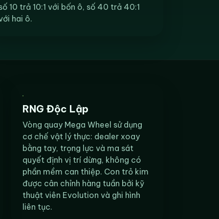
số 10 trả 10:1 với bốn ô, số 40 trả 40:1
với hai ô.
RNG Độc Lập
Vòng quay Mega Wheel sử dụng
cơ chế vật lý thực: dealer xoay
bằng tay, trọng lực và ma sát
quyết định vị trí dừng, không có
phần mềm can thiệp. Con trỏ kim
được cân chỉnh hàng tuần bởi kỹ
thuật viên Evolution và ghi hình
liên tục.