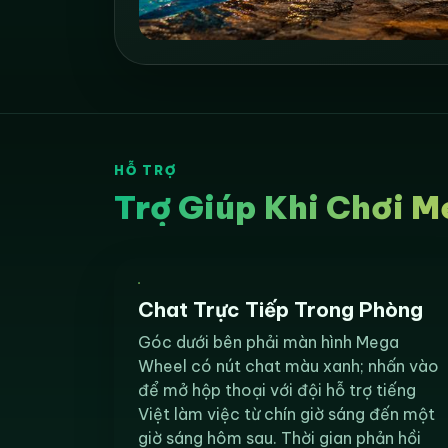
HỖ TRỢ
Trợ Giúp Khi Chơi 
Chat Trực Tiếp Trong Phòng
Góc dưới bên phải màn hình Mega
Wheel có nút chat màu xanh; nhấn vào
để mở hộp thoại với đội hỗ trợ tiếng
Việt làm việc từ chín giờ sáng đến một
giờ sáng hôm sau. Thời gian phản hồi