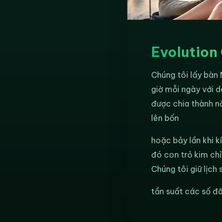
Evolution
Chúng tôi lấy bàn 
giờ mỗi ngày với d
được chia thành n
lên bốn
hoặc bảy lần khi k
đó con trỏ kim chỉ
Chúng tôi giữ lịch
tần suất các số đã