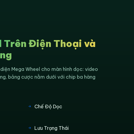
Trên Điện Thoại và
ảng
o diện Mega Wheel cho màn hình dọc: video
ùng, bảng cược nằm dưới với chip ba hàng
Chế Độ Dọc
Lưu Trạng Thái