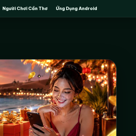
Người Chơi Cần Thơ
Ứng Dụng Android