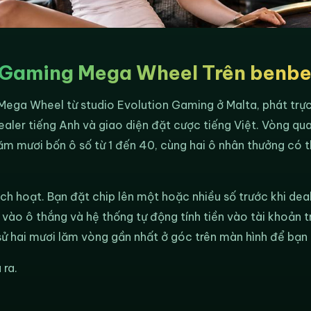
 Gaming Mega Wheel Trên benbe
Mega Wheel từ studio Evolution Gaming ở Malta, phát trực
ealer tiếng Anh và giao diện đặt cược tiếng Việt. Vòng qu
ăm mươi bốn ô số từ 1 đến 40, cùng hai ô nhân thưởng có 
ích hoạt. Bạn đặt chip lên một hoặc nhiều số trước khi dea
 vào ô thắng và hệ thống tự động tính tiền vào tài khoản t
 sử hai mươi lăm vòng gần nhất ở góc trên màn hình để bạn
 ra.