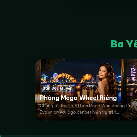
Ba Y
Bàn Độc Quyền
Phòng Mega Wheel Riêng
Chúng tôi thuê một bàn Mega Wheel riêng từ
Evolution với logo benbet hiển thị trên...