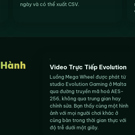
ngày và có thể xuất CSV.
 Hành
Video Trực Tiếp Evolution
Luồng Mega Wheel được phát từ
studio Evolution Gaming ở Malta
qua đường truyền mã hoá AES-
256, không qua trung gian hay
chỉnh sửa. Bạn thấy cùng một hình
ảnh với mọi người chơi khác ở
cùng bàn trong thời gian thực với
độ trễ dưới một giây.